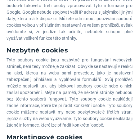
budou-li takovéto třetí osoby zpracovávat tyto informace pro
Google. Google nebude spojovat vaši IP adresu s jakýmikoli jinými
daty, která má k dispozici. Můžete odmítnout používání souborů
cookies volbou v příslušném nastavení ve vašem prohlížeči, avšak
uvědomte si, že jestliže tak učiníte, nebudete schopni plně
využívat veškeré funkce této stránky.
Nezbytné cookies
Tyto soubory cookie jsou nezbytné pro fungování webových
stránek, není tedy možné je zakázat. Obvykle se nastavují v reakci
na akci, kterou na webu sami provedete, jako je nastavení
zabezpečení, přihlášení a vyplňování formulářů. Svůj prohlížeč
můžete nastavit tak, aby blokoval soubory cookie nebo o nich
zasílal upozornění. Mějte na paměti, že některé stránky nebudou
bez těchto souborů fungovat. Tyto soubory cookie neukládají
žádné informace, které lze přiřadit konkrétní osobě. Tyto soubory
cookie můžeme nastavit my nebo poskytovatelé třetích stran,
jejichž služby na webu využíváme. Tyto soubory cookie neukládají
žádné informace, které lze přiřadit konkrétní osobě.
Marketingové cookies