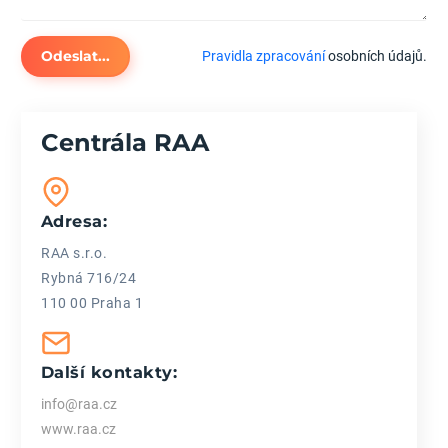
Odeslat...
Pravidla zpracování
osobních údajů.
Centrála RAA
Adresa:
RAA s.r.o.
Rybná 716/24
110 00 Praha 1
Další kontakty:
info@raa.cz
www.raa.cz