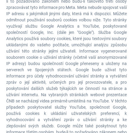
li to požadováno zákonem nebo budu-li takovéto třetí osoby
zpracovávat tyto informace pro Meta. Meta nebude spojovat vaší
IP adresu s jakýmikoli jinými daty, která má k dispozici. Můžete
odmítnout používání souborů cookies volbou níže. Tyto stránky
využívají službu Google Analytics a YouTube, poskytované
společností Google, Inc. (dále jen "Google"). Služba Google
Analytics používá soubory cookies, které jsou textovými soubory
ukládanými do vašeho počítače, umožňující analýzu způsobu
užívání této stránky jejími uživateli. Informace vygenerované
souborem cookie o užívání stránky (včetně vaší anonymizované
IP adresy) budou společností Google přeneseny a uloženy na
serverech ve Spojených státech. Google bude užívat tyto
informace pro účely vyhodnocování užívání stránky a vytváření
zpráv o její aktivitě, určených pro její provozovatele, a pro
poskytování dalších služeb týkajících se činností na stránce a
užívání internetu. Na vybraných stránkách webové prezentace
ČNB se nacházejí videa primárně umístěná na YouTube. V těchto
případech poskytovatel služby YouTube, společnost Google,
používá cookies k ukládání uživatelských preferencí, k
vyhodnocování a vytváření zpráv o užívání stránky a ke
zlepšování svých služeb. Google může také poskytnout tyto
informace třetím osobám, bude-li to požadováno zákonem nebo