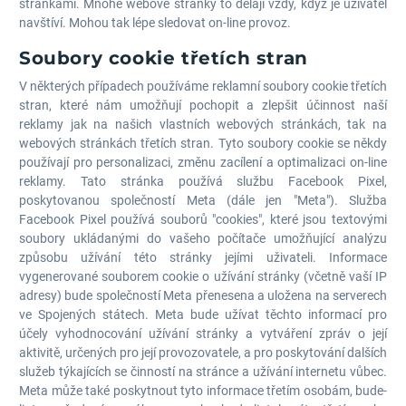
stránkami. Mnohé webové stránky to dělají vždy, když je uživatel
navštíví. Mohou tak lépe sledovat on-line provoz.
Soubory cookie třetích stran
V některých případech používáme reklamní soubory cookie třetích
stran, které nám umožňují pochopit a zlepšit účinnost naší
reklamy jak na našich vlastních webových stránkách, tak na
webových stránkách třetích stran. Tyto soubory cookie se někdy
používají pro personalizaci, změnu zacílení a optimalizaci on-line
reklamy. Tato stránka používá službu Facebook Pixel,
poskytovanou společností Meta (dále jen "Meta"). Služba
Facebook Pixel používá souborů "cookies", které jsou textovými
soubory ukládanými do vašeho počítače umožňující analýzu
způsobu užívání této stránky jejími uživateli. Informace
vygenerované souborem cookie o užívání stránky (včetně vaší IP
adresy) bude společností Meta přenesena a uložena na serverech
ve Spojených státech. Meta bude užívat těchto informací pro
účely vyhodnocování užívání stránky a vytváření zpráv o její
aktivitě, určených pro její provozovatele, a pro poskytování dalších
služeb týkajících se činností na stránce a užívání internetu vůbec.
Meta může také poskytnout tyto informace třetím osobám, bude-